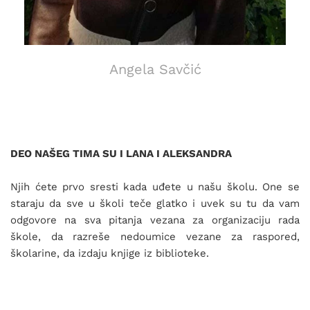
Angela Savčić
DEO NAŠEG TIMA SU I LANA I ALEKSANDRA
Njih ćete prvo sresti kada uđete u našu školu. One se
staraju da sve u školi teče glatko i uvek su tu da vam
odgovore na sva pitanja vezana za organizaciju rada
škole, da razreše nedoumice vezane za raspored,
školarine, da izdaju knjige iz biblioteke.