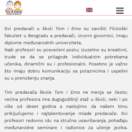
Toggle 
Svi predavači u školi
Tom i Ema
su završili Filološki
fakultet u Beogradu a predavači, izvorni govornici, imaju
diplome međunarodnih univerziteta.
Naši profesori su posvećeni poslu; izuzetno su kreativni,
trude se da se prilagode individualnim potrebama
učenika, dinamični su i profesionalni. Posebno je važno
što imaju dobru komunikaciju sa polaznicima i uspešni
su u prenošenju znanja.
Tim predavača škole
Tom i Ema
ne menja se često;
većina profesora ima dugogodišnji staž u školi, neki i po
više od deset godina a nastojimo da našem timu
priključujemo i najtalentovanije mlade predavače. Svi
profesori redovno idu na stručna usavršavanja, pohađaju
međunarodne seminare i radionice za učenje jezika.