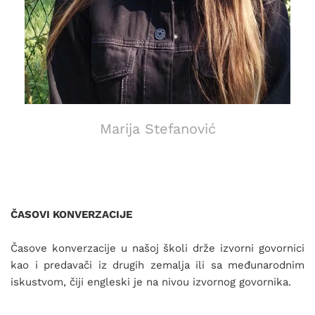
Marija Stefanović
ČASOVI KONVERZACIJE
Časove konverzacije u našoj školi drže izvorni govornici
kao i predavači iz drugih zemalja ili sa međunarodnim
iskustvom, čiji engleski je na nivou izvornog govornika.