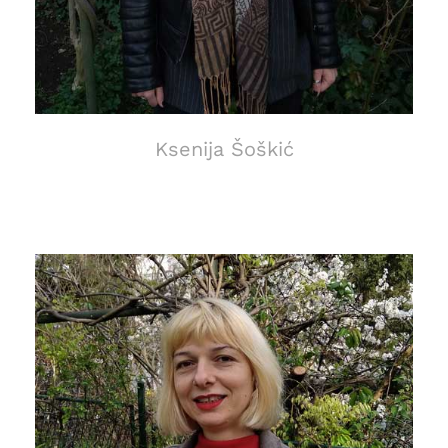
Ksenija Šoškić