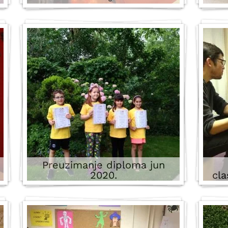
Preuzimanje diploma jun
2020.
cla
da 
7 images
d
učen
o