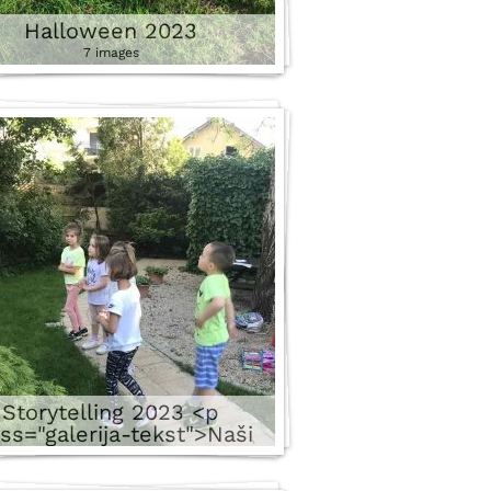
Halloween 2023
7 images
Storytelling 2023 <p
ass="galerija-tekst">Naši
lađi polaznici na času sa
vornim govornikom.</p>