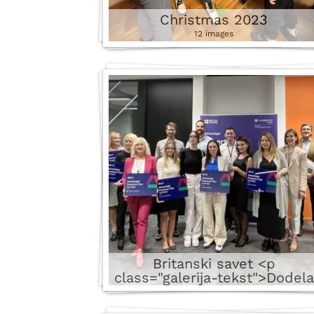
Christmas 2023
12 images
Britanski savet <p
class="galerija-tekst">Dodela
našoj školi Cambridge
platinum diplome za