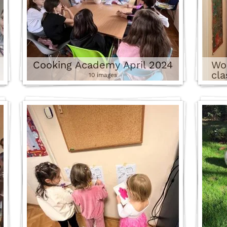
Cooking Academy April 2024
Wor
cla
10 images
god
Wild
pri
deca
p