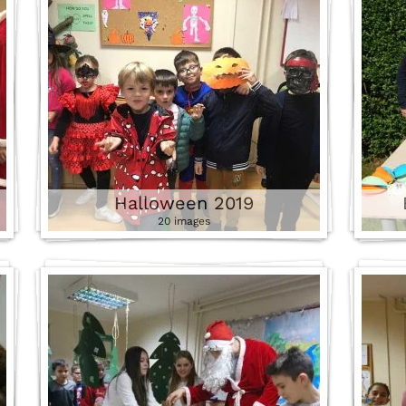
sav
Halloween 2019
20 images
t
baz
do
orga