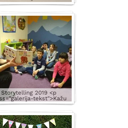
Storytelling 2019 <p
ss="galerija-tekst">Kažu
je knjiga čovekov najbolji
rug, ali kad je u pitanju
je jezika, knjiga je i više
d toga. Dodatno čitanje
doprinosi bržem