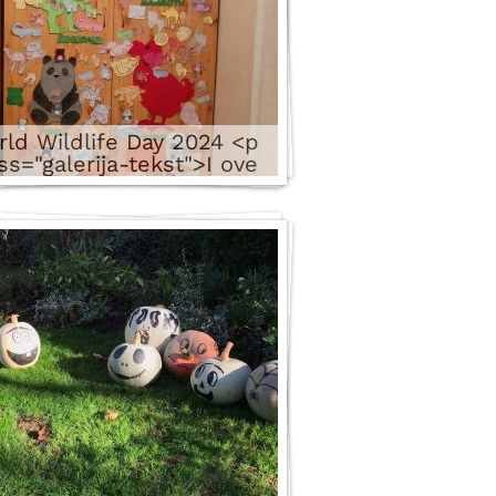
ld Wildlife Day 2024 <p
ss="galerija-tekst">I ove
ine obeležili smo World
life Day. Na časovim smo
čali o očuvanju prirode I
 su na sličicama životinja
isala kako da očuvamo
životinjski svet. </p>
7 images