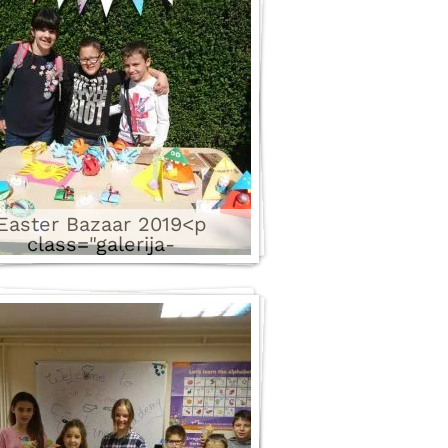
ladavanju jezika i bržem
napretku.</p>
21 images
Easter Bazaar 2019<p
class="galerija-
tekst">Pogledajte deo
atmosfere sa našeg
radicionalnog uskršnjeg
ara. Sav prihod i igračke
nirali smo humanitarnoj
nizaciji “Koko Lepo”.</p>
16 images