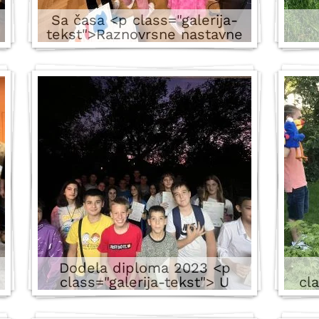
Sa časa <p class="galerija-
tekst">Raznovrsne nastavne
aktivnosti od projektovanja
kuća od različitih
geometrijskih oblika, preko
pisanja razglednica do crtanja
delova tela.</p>
5 images
Dodela diploma 2023 <p
class="galerija-tekst"> U
cl
maju i junu 2023 godine
najm
trideset dvoje naših
iz