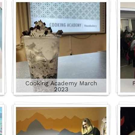
polaznika su uspešno položili
jedan od Cambridge ispita.
Cambridge Flyers ispit su
polagali i naši učenici petog
razreda i ostvarili nivo A2.
</p>
4 images
Cooking Academy March
2023
13 images