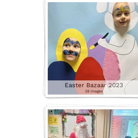
uspešnu saradnju sa
Britanskim savetom u
organizaciji ispita.</p>
2 images
Easter Bazaar 2023
28 images