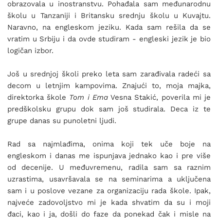
obrazovala u inostranstvu. Pohađala sam međunarodnu
školu u Tanzaniji i Britansku srednju školu u Kuvajtu.
Naravno, na engleskom jeziku. Kada sam rešila da se
vratim u Srbiju i da ovde studiram - engleski jezik je bio
logičan izbor.
Još u srednjoj školi preko leta sam zarađivala radeći sa
decom u letnjim kampovima. Znajući to, moja majka,
direktorka škole
Tom i Ema
Vesna Stakić, poverila mi je
predškolsku grupu dok sam još studirala. Deca iz te
grupe danas su punoletni ljudi.
Rad sa najmlađima, onima koji tek uče boje na
engleskom i danas me ispunjava jednako kao i pre više
od decenije. U međuvremenu, radila sam sa raznim
uzrastima, usavršavala se na seminarima a uključena
sam i u poslove vezane za organizaciju rada škole. Ipak,
najveće zadovoljstvo mi je kada shvatim da su i moji
đaci, kao i ja, došli do faze da ponekad čak i misle na