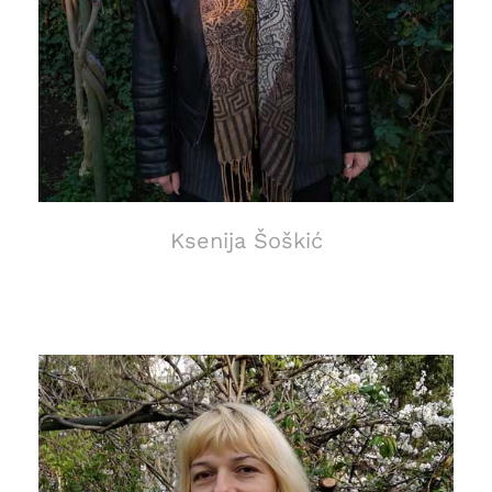
Ksenija Šoškić