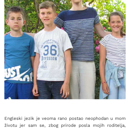
Engleski jezik je veoma rano postao neophodan u mom
životu jer sam se, zbog prirode posla mojih roditelja,