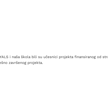
YALS i naša škola bili su učesnici projekta finansiranog od
pešno završenog projekta.