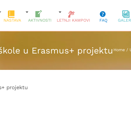
NASTAVA
AKTIVNOSTI
LETNJI KAMPOVI
FAQ
GALER
škole u Erasmus+ projektu
Home
/
s+ projektu