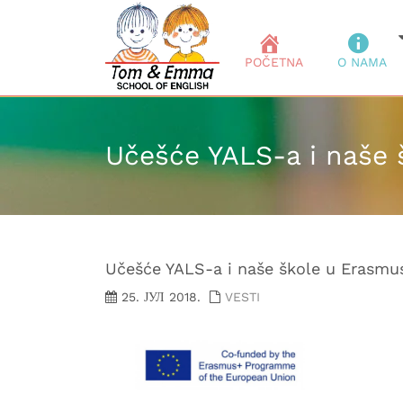
POČETNA
O NAMA
Učešće YALS-a i naše 
Učešće YALS-a i naše škole u Erasmu
25. ЈУЛ 2018.
VESTI